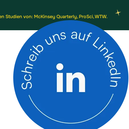
hen Studien von: McKinsey Quarterly, ProSci, WTW.