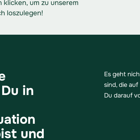
n klicken, um zu unserem
h loszulegen!
e
Es geht nic
sind, die au
 Du in
Du darauf vo
uation
ist und